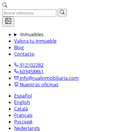
Inmuebles
Valora tu inmueble
Blog
Contacto
912102282
603458861
info@rualinmobiliaria.com
Nuestras oficinas
Español
English
Català
Français
Русский
Nederlands