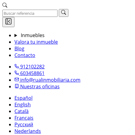
Inmuebles
Valora tu inmueble
Blog
Contacto
912102282
603458861
info@rualinmobiliaria.com
Nuestras oficinas
Español
English
Català
Français
Русский
Nederlands